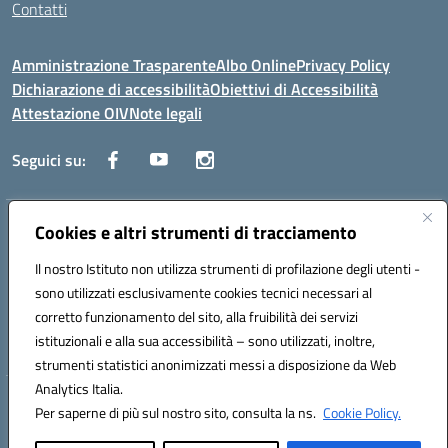
Contatti
Amministrazione Trasparente
Albo Online
Privacy Policy
Dichiarazione di accessibilità
Obiettivi di Accessibilità
Attestazione OIV
Note legali
Seguici su:
Indirizzo:
Cookies e altri strumenti di tracciamento
Via Cesare Beccaria 70043 MONOPOLI (BA)
Centralino:
0804170112
Email:
batf26000r@istruzione.it
Il nostro Istituto non utilizza strumenti di profilazione degli utenti -
Posta elettronica certificata (PEC):
batf26000r@pec.istruzione.it
sono utilizzati esclusivamente cookies tecnici necessari al
Codice fiscale: 93491310723
corretto funzionamento del sito, alla fruibilità dei servizi
Codice meccanografico:
BATF26000R
istituzionali e alla sua accessibilità – sono utilizzati, inoltre,
strumenti statistici anonimizzati messi a disposizione da Web
Analytics Italia.
Hosting & Powered by 3D Solution S.r.l.
Per saperne di più sul nostro sito, consulta la ns.
Cookie Policy.
Concept & Design by Designers Italia