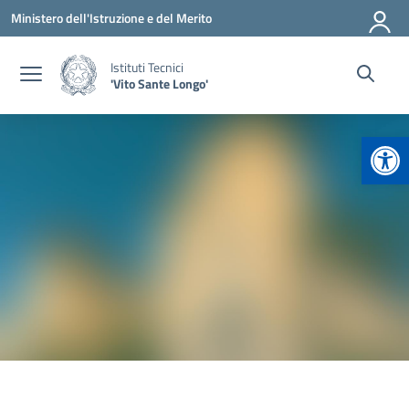
Vai ai contenuti
Vai al menu di navigazione
Vai al footer
Ministero dell'Istruzione e del Merito
Istituti Tecnici
'Vito Sante Longo'
Apr