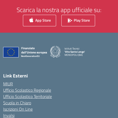
Scarica la nostra app ufficiale su:
App Store
Play Store
Istituti Tecnici
'Vito Sante Longo'
MONOPOLI (BA)
— Visita la pagina iniziale della scuola
Link Esterni
MIUR
Ufficio Scolastico Regionale
Ufficio Scolastico Territoriale
Scuola in Chiaro
Iscrizioni On Line
Invalsi