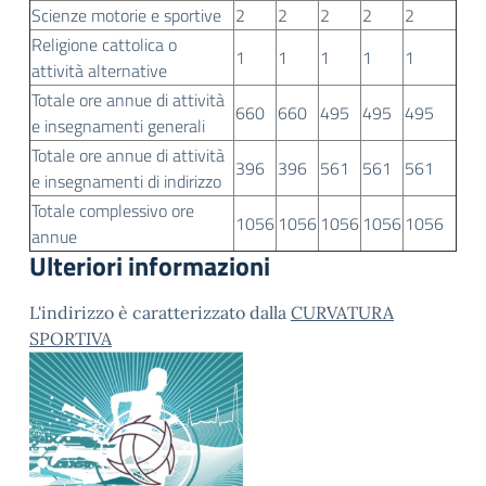
Scienze motorie e sportive
2
2
2
2
2
Religione cattolica o
1
1
1
1
1
attività alternative
Totale ore annue di attività
660
660
495
495
495
e insegnamenti generali
Totale ore annue di attività
396
396
561
561
561
e insegnamenti di indirizzo
Totale complessivo ore
1056
1056
1056
1056
1056
annue
Ulteriori informazioni
L'indirizzo è caratterizzato dalla
CURVATURA
SPORTIVA