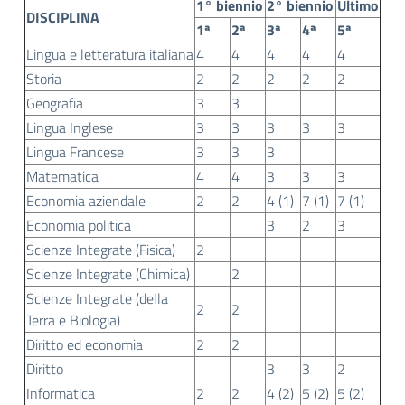
1° biennio
2° biennio
Ultimo
DISCIPLINA
1ª
2ª
3ª
4ª
5ª
Lingua e letteratura italiana
4
4
4
4
4
Storia
2
2
2
2
2
Geografia
3
3
Lingua Inglese
3
3
3
3
3
Lingua Francese
3
3
3
Matematica
4
4
3
3
3
Economia aziendale
2
2
4 (1)
7 (1)
7 (1)
Economia politica
3
2
3
Scienze Integrate (Fisica)
2
Scienze Integrate (Chimica)
2
Scienze Integrate (della
2
2
Terra e Biologia)
Diritto ed economia
2
2
Diritto
3
3
2
Informatica
2
2
4 (2)
5 (2)
5 (2)