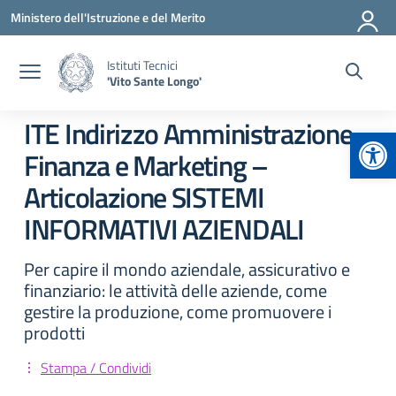
Vai ai contenuti
Vai al menu di navigazione
Vai al footer
Ministero dell'Istruzione e del Merito
Istituti Tecnici
'Vito Sante Longo'
ITE Indirizzo Amministrazione,
Apr
Finanza e Marketing –
Articolazione SISTEMI
INFORMATIVI AZIENDALI
Per capire il mondo aziendale, assicurativo e
finanziario: le attività delle aziende, come
gestire la produzione, come promuovere i
prodotti
Stampa / Condividi