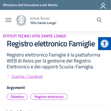
Vai ai contenuti
Vai al menu di navigazione
Vai al footer
Ministero dell'Istruzione e del Merito
Istituti Tecnici
'Vito Sante Longo'
ISTITUTI TECNICI VITO SANTE LONGO
Apr
Registro elettronico Famiglie
Registro elettronico Famiglie è la piattaforma
WEB di Axios per la gestione del Registro
Elettronico e dei rapporti Scuola-Famiglia.
Stampa / Condividi
Argomenti
Didattica
Registro elettronico