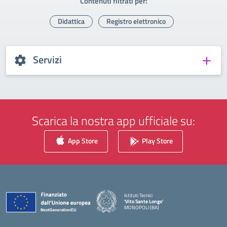
Contenuti filtrati per:
Didattica
Registro elettronico
Servizi
Scarica la nostra app ufficiale su:
App Store
Play Store
Istituti Tecnici
'Vito Sante Longo'
MONOPOLI (BA)
— Visita la pagina iniziale della scuola