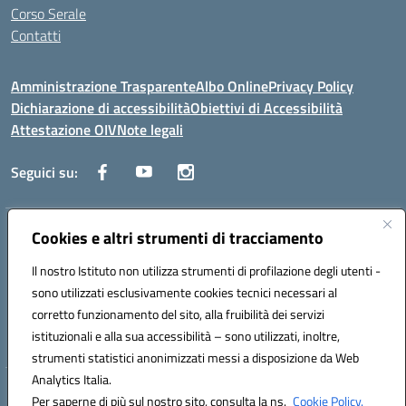
Corso Serale
Contatti
Amministrazione Trasparente
Albo Online
Privacy Policy
Dichiarazione di accessibilità
Obiettivi di Accessibilità
Attestazione OIV
Note legali
Seguici su:
Indirizzo:
Cookies e altri strumenti di tracciamento
Via Cesare Beccaria 70043 MONOPOLI (BA)
Centralino:
0804170112
Email:
batf26000r@istruzione.it
Il nostro Istituto non utilizza strumenti di profilazione degli utenti -
Posta elettronica certificata (PEC):
batf26000r@pec.istruzione.it
sono utilizzati esclusivamente cookies tecnici necessari al
Codice fiscale: 93491310723
corretto funzionamento del sito, alla fruibilità dei servizi
Codice meccanografico:
BATF26000R
istituzionali e alla sua accessibilità – sono utilizzati, inoltre,
strumenti statistici anonimizzati messi a disposizione da Web
Analytics Italia.
Hosting & Powered by 3D Solution S.r.l.
Per saperne di più sul nostro sito, consulta la ns.
Cookie Policy.