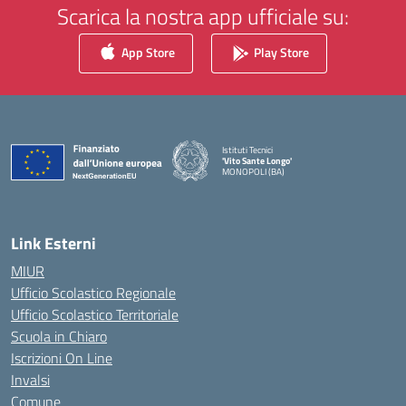
Scarica la nostra app ufficiale su:
App Store
Play Store
Istituti Tecnici
'Vito Sante Longo'
MONOPOLI (BA)
— Visita la pagina iniziale della scuola
Link Esterni
MIUR
Ufficio Scolastico Regionale
Ufficio Scolastico Territoriale
Scuola in Chiaro
Iscrizioni On Line
Invalsi
Comune