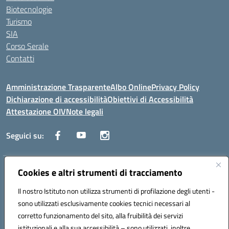
Biotecnologie
Turismo
SIA
Corso Serale
Contatti
Amministrazione Trasparente
Albo Online
Privacy Policy
Dichiarazione di accessibilità
Obiettivi di Accessibilità
Attestazione OIV
Note legali
Seguici su:
Cookies e altri strumenti di tracciamento
Indirizzo:
Via Cesare Beccaria 70043 MONOPOLI (BA)
Centralino:
0804170112
Email:
batf26000r@istruzione.it
Il nostro Istituto non utilizza strumenti di profilazione degli utenti -
Posta elettronica certificata (PEC):
batf26000r@pec.istruzione.it
sono utilizzati esclusivamente cookies tecnici necessari al
Codice fiscale: 93491310723
corretto funzionamento del sito, alla fruibilità dei servizi
Codice meccanografico:
BATF26000R
istituzionali e alla sua accessibilità – sono utilizzati, inoltre,