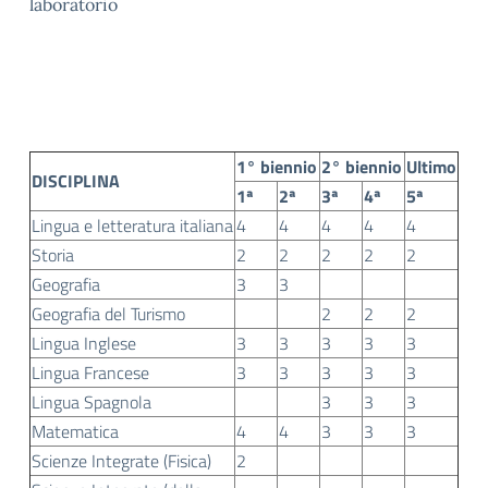
laboratorio
1° biennio
2° biennio
Ultimo
DISCIPLINA
1ª
2ª
3ª
4ª
5ª
Lingua e letteratura italiana
4
4
4
4
4
Storia
2
2
2
2
2
Geografia
3
3
Geografia del Turismo
2
2
2
Lingua Inglese
3
3
3
3
3
Lingua Francese
3
3
3
3
3
Lingua Spagnola
3
3
3
Matematica
4
4
3
3
3
Scienze Integrate (Fisica)
2