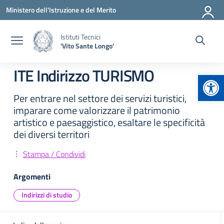
Vai ai contenuti
Vai al menu di navigazione
Vai al footer
Ministero dell'Istruzione e del Merito
Istituti Tecnici
'Vito Sante Longo'
ITE Indirizzo TURISMO
Apr
Per entrare nel settore dei servizi turistici,
imparare come valorizzare il patrimonio
artistico e paesaggistico, esaltare le specificità
dei diversi territori
Stampa / Condividi
Argomenti
Indirizzi di studio