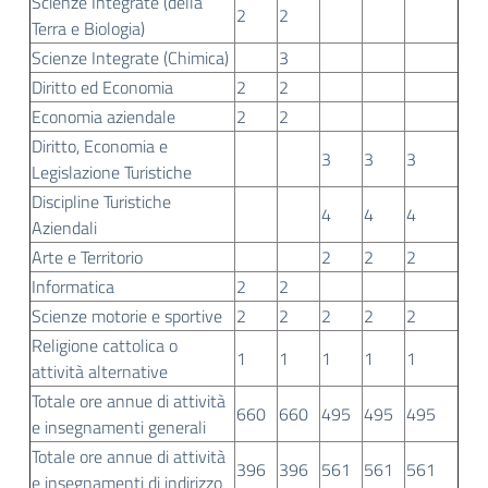
Scienze Integrate (della
2
2
Terra e Biologia)
Scienze Integrate (Chimica)
3
Diritto ed Economia
2
2
Economia aziendale
2
2
Diritto, Economia e
3
3
3
Legislazione Turistiche
Discipline Turistiche
4
4
4
Aziendali
Arte e Territorio
2
2
2
Informatica
2
2
Scienze motorie e sportive
2
2
2
2
2
Religione cattolica o
1
1
1
1
1
attività alternative
Totale ore annue di attività
660
660
495
495
495
e insegnamenti generali
Totale ore annue di attività
396
396
561
561
561
e insegnamenti di indirizzo