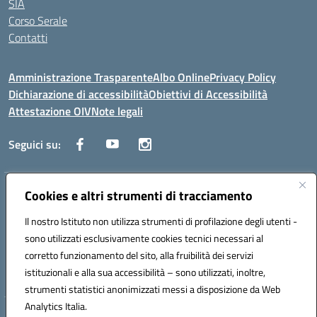
SIA
Corso Serale
Contatti
Amministrazione Trasparente
Albo Online
Privacy Policy
Dichiarazione di accessibilità
Obiettivi di Accessibilità
Attestazione OIV
Note legali
Seguici su:
Indirizzo:
Cookies e altri strumenti di tracciamento
Via Cesare Beccaria 70043 MONOPOLI (BA)
Centralino:
0804170112
Email:
batf26000r@istruzione.it
Il nostro Istituto non utilizza strumenti di profilazione degli utenti -
Posta elettronica certificata (PEC):
batf26000r@pec.istruzione.it
sono utilizzati esclusivamente cookies tecnici necessari al
Codice fiscale: 93491310723
corretto funzionamento del sito, alla fruibilità dei servizi
Codice meccanografico:
BATF26000R
istituzionali e alla sua accessibilità – sono utilizzati, inoltre,
strumenti statistici anonimizzati messi a disposizione da Web
Analytics Italia.