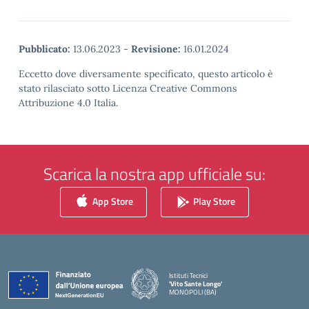
Pubblicato:
13.06.2023
-
Revisione:
16.01.2024
Eccetto dove diversamente specificato, questo articolo è
stato rilasciato sotto Licenza Creative Commons
Attribuzione 4.0 Italia.
Scarica la nostra app ufficiale su:
App Store
Play Store
Istituti Tecnici
'Vito Sante Longo'
MONOPOLI (BA)
— Visita la pagina iniziale della scuola