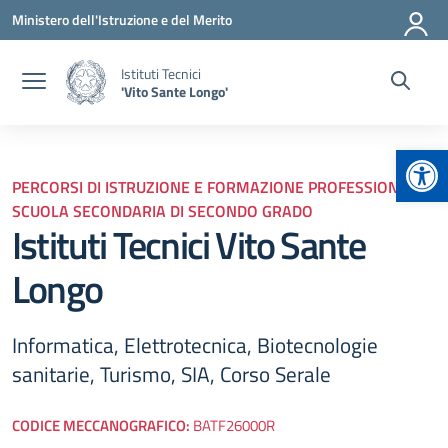
Vai ai contenuti
Vai al menu di navigazione
Vai al footer
Ministero dell'Istruzione e del Merito
Istituti Tecnici
'Vito Sante Longo'
Apr
PERCORSI DI ISTRUZIONE E FORMAZIONE PROFESSIONALE,
SCUOLA SECONDARIA DI SECONDO GRADO
Istituti Tecnici Vito Sante
Longo
Informatica, Elettrotecnica, Biotecnologie
sanitarie, Turismo, SIA, Corso Serale
CODICE MECCANOGRAFICO:
BATF26000R