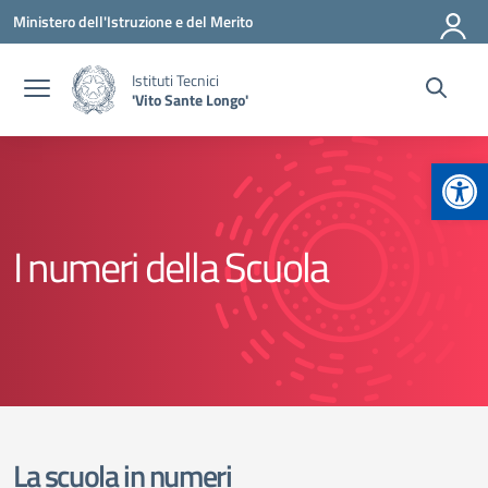
Vai ai contenuti
Vai al menu di navigazione
Vai al footer
Ministero dell'Istruzione e del Merito
Istituti Tecnici
'Vito Sante Longo'
Apr
I numeri della Scuola
La scuola in numeri