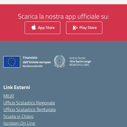
Scarica la nostra app ufficiale su:
App Store
Play Store
Istituti Tecnici
'Vito Sante Longo'
MONOPOLI (BA)
— Visita la pagina iniziale della scuola
Link Esterni
MIUR
Ufficio Scolastico Regionale
Ufficio Scolastico Territoriale
Scuola in Chiaro
Iscrizioni On Line