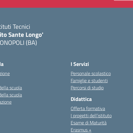
tituti Tecnici
ito Sante Longo'
ONOPOLI (BA)
Visita la pagina iniziale della scuola
la
I Servizi
zione
Personale scolastico
Famiglie e studenti
della scuola
Percorsi di studio
della scuola
Didattica
azione
Offerta formativa
I progetti dell’istituto
Esame di Maturità
Erasmus +