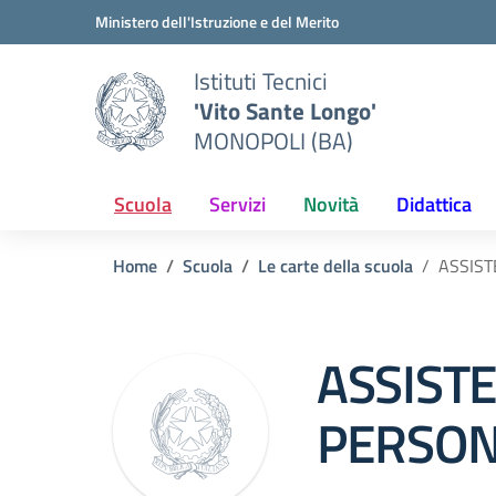
Vai ai contenuti
Vai al menu di navigazione
Vai al footer
Ministero dell'Istruzione e del Merito
Istituti Tecnici
'Vito Sante Longo'
MONOPOLI (BA)
Scuola
Servizi
Novità
Didattica
Home
Scuola
Le carte della scuola
ASSIST
ASSISTE
PERSON