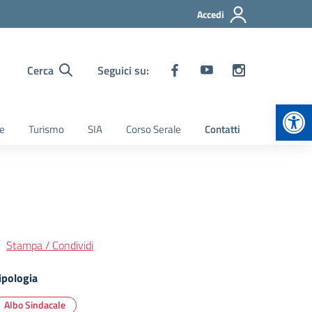
Accedi
Cerca
Seguici su:
Apr
ie
Turismo
SIA
Corso Serale
Contatti
Stampa / Condividi
ipologia
Albo Sindacale