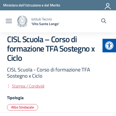
Vai ai contenuti
Vai al menu di navigazione
Vai al footer
Ministero dell'Istruzione e del Merito
Istituti Tecnici
'Vito Sante Longo'
CISL Scuola – Corso di
Apr
formazione TFA Sostegno x
Ciclo
CISL Scuola - Corso di formazione TFA
Sostegno x Ciclo
Stampa / Condividi
Tipologia
Albo Sindacale