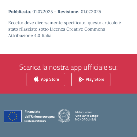
Pubblicato:
01.07.2025
-
Revisione:
01.07.2025
Eccetto dove diversamente specificato, questo articolo è
stato rilasciato sotto Licenza Creative Commons
Attribuzione 4.0 Italia.
Scarica la nostra app ufficiale su:
App Store
Play Store
Istituti Tecnici
'Vito Sante Longo'
MONOPOLI (BA)
— Visita la pagina iniziale della scuola