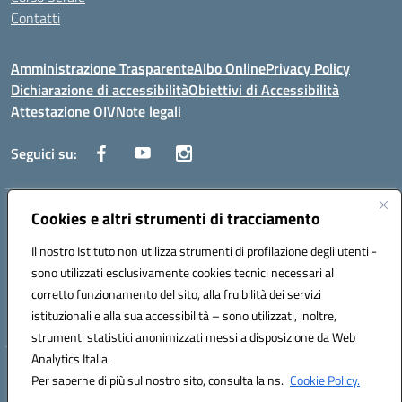
Contatti
Amministrazione Trasparente
Albo Online
Privacy Policy
Dichiarazione di accessibilità
Obiettivi di Accessibilità
Attestazione OIV
Note legali
Seguici su:
Indirizzo:
Cookies e altri strumenti di tracciamento
Via Cesare Beccaria 70043 MONOPOLI (BA)
Centralino:
0804170112
Email:
batf26000r@istruzione.it
Il nostro Istituto non utilizza strumenti di profilazione degli utenti -
Posta elettronica certificata (PEC):
batf26000r@pec.istruzione.it
sono utilizzati esclusivamente cookies tecnici necessari al
Codice fiscale: 93491310723
corretto funzionamento del sito, alla fruibilità dei servizi
Codice meccanografico:
BATF26000R
istituzionali e alla sua accessibilità – sono utilizzati, inoltre,
strumenti statistici anonimizzati messi a disposizione da Web
Analytics Italia.
Hosting & Powered by 3D Solution S.r.l.
Per saperne di più sul nostro sito, consulta la ns.
Cookie Policy.
Concept & Design by Designers Italia