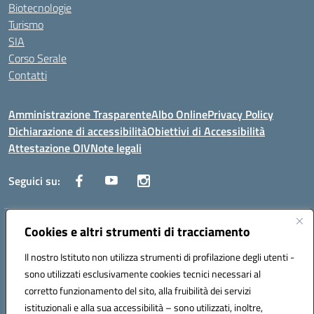
Biotecnologie
Turismo
SIA
Corso Serale
Contatti
Amministrazione Trasparente
Albo Online
Privacy Policy
Dichiarazione di accessibilità
Obiettivi di Accessibilità
Attestazione OIV
Note legali
Seguici su:
Indirizzo:
Cookies e altri strumenti di tracciamento
Via Cesare Beccaria 70043 MONOPOLI (BA)
Centralino:
0804170112
Email:
batf26000r@istruzione.it
Il nostro Istituto non utilizza strumenti di profilazione degli utenti -
Posta elettronica certificata (PEC):
batf26000r@pec.istruzione.it
sono utilizzati esclusivamente cookies tecnici necessari al
Codice fiscale: 93491310723
corretto funzionamento del sito, alla fruibilità dei servizi
Codice meccanografico:
BATF26000R
istituzionali e alla sua accessibilità – sono utilizzati, inoltre,