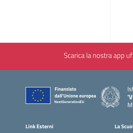
Scarica la nostra app uff
Is
'V
M
— 
Link Esterni
La Scuo