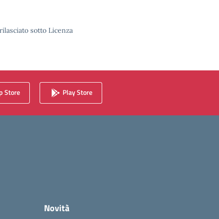
rilasciato sotto Licenza
 Store
Play Store
Novità