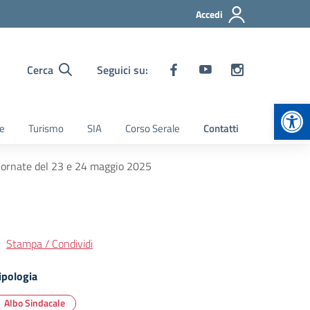
Accedi
Cerca
Seguici su:
Apr
ie
Turismo
SIA
Corso Serale
Contatti
giornate del 23 e 24 maggio 2025
Stampa / Condividi
ipologia
Albo Sindacale