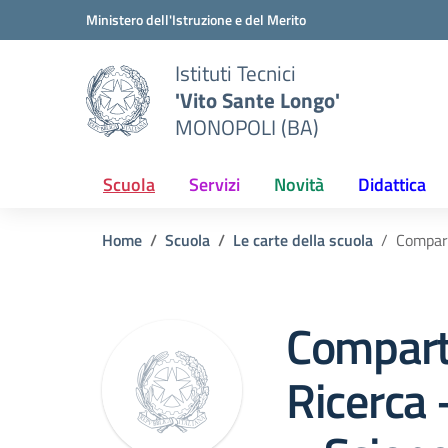
Vai ai contenuti
Vai al menu di navigazione
Vai al footer
Ministero dell'Istruzione e del Merito
Istituti Tecnici
'Vito Sante Longo'
MONOPOLI (BA)
Scuola
Servizi
Novità
Didattica
Home
Scuola
Le carte della scuola
Compart
Comparto
Ricerca 