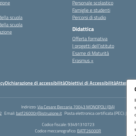
zione
Personale scolastico
Famiglie e studenti
della scuola
Percorsi di studio
della scuola
Didattica
azione
Offerta formativa
I progetti dell’istituto
Esame di Maturità
Erasmus +
icy
Dichiarazione di accessibilità
Obiettivi di Accessibilità
Attestazi
Indirizzo:
Via Cesare Beccaria 70043 MONOPOLI (BA)
2
Email:
batf26000r@istruzione.it
Posta elettronica certificata (PEC):
batf2
Codice fiscale: 93491310723
Codice meccanografico:
BATF26000R