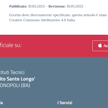
Pubblicato:
19.05.2025
-
Revisione:
19.05.2025
Eccetto dove diversamente specificato, questo articolo è stato 
Creative Commons Attribuzione 4.0 Italia.
iciale su:
App
tituti Tecnici
ito Sante Longo'
ONOPOLI (BA)
Visita la pagina iniziale della scuola
la
I Servizi