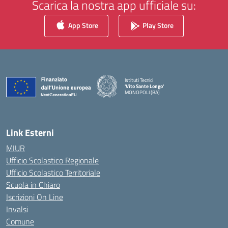
Scarica la nostra app ufficiale su:
App Store
Play Store
Istituti Tecnici
'Vito Sante Longo'
MONOPOLI (BA)
— Visita la pagina iniziale della scuola
Link Esterni
MIUR
Ufficio Scolastico Regionale
Ufficio Scolastico Territoriale
Scuola in Chiaro
Iscrizioni On Line
Invalsi
Comune