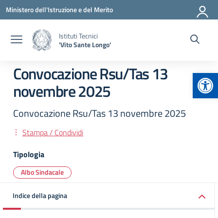
Vai ai contenuti
Vai al menu di navigazione
Vai al footer
Ministero dell'Istruzione e del Merito
Istituti Tecnici
'Vito Sante Longo'
Convocazione Rsu/Tas 13
Apr
novembre 2025
Convocazione Rsu/Tas 13 novembre 2025
Stampa / Condividi
Tipologia
Albo Sindacale
Indice della pagina