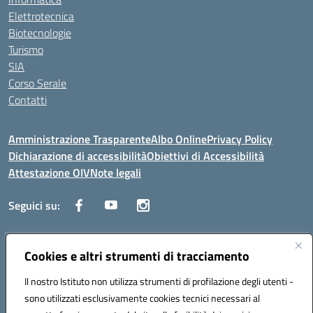
Elettrotecnica
Biotecnologie
Turismo
SIA
Corso Serale
Contatti
Amministrazione Trasparente
Albo Online
Privacy Policy
Dichiarazione di accessibilità
Obiettivi di Accessibilità
Attestazione OIV
Note legali
Seguici su:
Indirizzo:
Cookies e altri strumenti di tracciamento
Via Cesare Beccaria 70043 MONOPOLI (BA)
Centralino:
0804170112
Email:
batf26000r@istruzione.it
Il nostro Istituto non utilizza strumenti di profilazione degli utenti -
Posta elettronica certificata (PEC):
batf26000r@pec.istruzione.it
sono utilizzati esclusivamente cookies tecnici necessari al
Codice fiscale: 93491310723