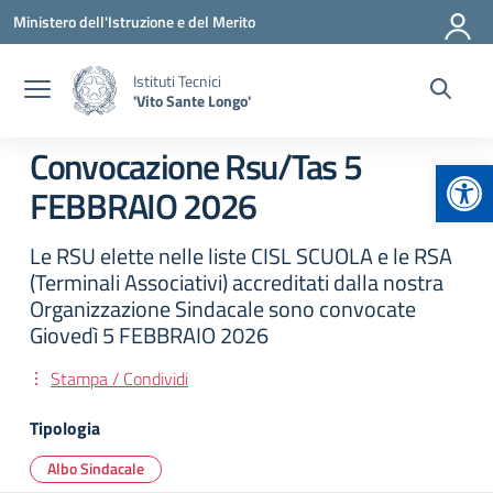
Vai ai contenuti
Vai al menu di navigazione
Vai al footer
Ministero dell'Istruzione e del Merito
Istituti Tecnici
'Vito Sante Longo'
Convocazione Rsu/Tas 5
Apr
FEBBRAIO 2026
Le RSU elette nelle liste CISL SCUOLA e le RSA
(Terminali Associativi) accreditati dalla nostra
Organizzazione Sindacale sono convocate
Giovedì 5 FEBBRAIO 2026
Stampa / Condividi
Tipologia
Albo Sindacale