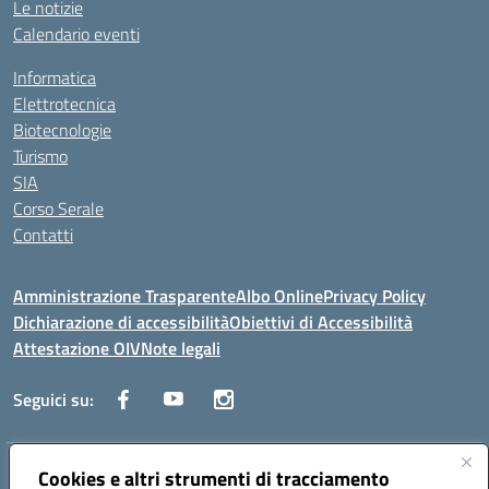
Le notizie
Calendario eventi
Informatica
Elettrotecnica
Biotecnologie
Turismo
SIA
Corso Serale
Contatti
Amministrazione Trasparente
Albo Online
Privacy Policy
Dichiarazione di accessibilità
Obiettivi di Accessibilità
Attestazione OIV
Note legali
Seguici su:
Indirizzo:
Cookies e altri strumenti di tracciamento
Via Cesare Beccaria 70043 MONOPOLI (BA)