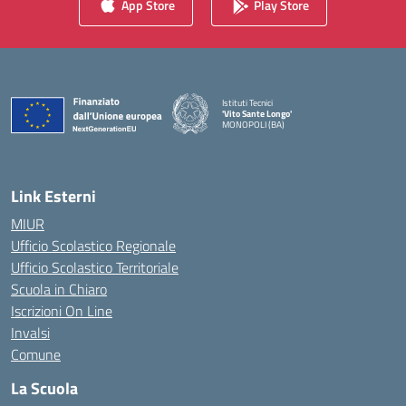
App Store
Play Store
Istituti Tecnici
'Vito Sante Longo'
MONOPOLI (BA)
— Visita la pagina iniziale della scuola
Link Esterni
MIUR
Ufficio Scolastico Regionale
Ufficio Scolastico Territoriale
Scuola in Chiaro
Iscrizioni On Line
Invalsi
Comune
La Scuola