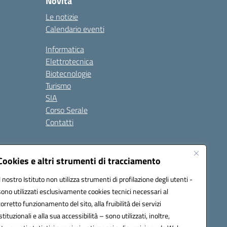
Novità
Le notizie
Calendario eventi
Informatica
Elettrotecnica
Biotecnologie
Turismo
SIA
Corso Serale
Contatti
one OIV
Note legali
Seguici su:
Cookies e altri strumenti di tracciamento
Il nostro Istituto non utilizza strumenti di profilazione degli utenti -
sono utilizzati esclusivamente cookies tecnici necessari al
6000r@pec.istruzione.it
corretto funzionamento del sito, alla fruibilità dei servizi
istituzionali e alla sua accessibilità – sono utilizzati, inoltre,