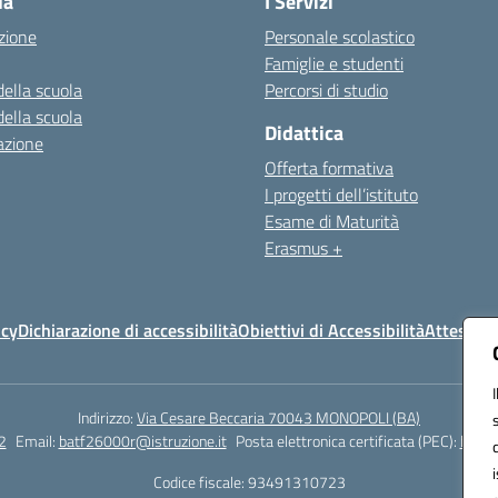
la
I Servizi
zione
Personale scolastico
Famiglie e studenti
della scuola
Percorsi di studio
della scuola
Didattica
azione
Offerta formativa
I progetti dell’istituto
Esame di Maturità
Erasmus +
icy
Dichiarazione di accessibilità
Obiettivi di Accessibilità
Attestazi
Indirizzo:
Via Cesare Beccaria 70043 MONOPOLI (BA)
2
Email:
batf26000r@istruzione.it
Posta elettronica certificata (PEC):
batf2
Codice fiscale: 93491310723