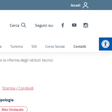
Accedi
Cerca
Seguici su:
Apr
ie
Turismo
SIA
Corso Serale
Contatti
a riforma degli istituti tecnici
Stampa / Condividi
ipologia
Albo Sindacale