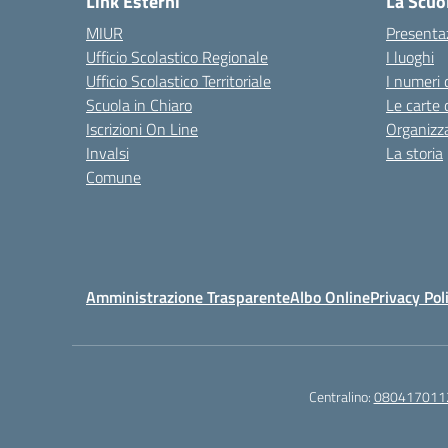
Link Esterni
La Scuo
MIUR
Presenta
Ufficio Scolastico Regionale
I luoghi
Ufficio Scolastico Territoriale
I numeri 
Scuola in Chiaro
Le carte 
Iscrizioni On Line
Organizz
Invalsi
La storia
Comune
Amministrazione Trasparente
Albo Online
Privacy Pol
Centralino:
080417011