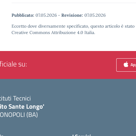
Pubblicato:
07.05.2026
-
Revisione:
07.05.2026
Eccetto dove diversamente specificato, questo articolo è stato 
Creative Commons Attribuzione 4.0 Italia.
iciale su:
App
tituti Tecnici
ito Sante Longo'
ONOPOLI (BA)
Visita la pagina iniziale della scuola