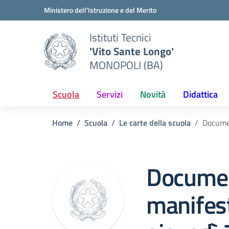
Vai ai contenuti
Vai al menu di navigazione
Vai al footer
Ministero dell'Istruzione e del Merito
Istituti Tecnici
'Vito Sante Longo'
MONOPOLI (BA)
Scuola
Servizi
Novità
Didattica
Home
Scuola
Le carte della scuola
Documen
Documen
manifest