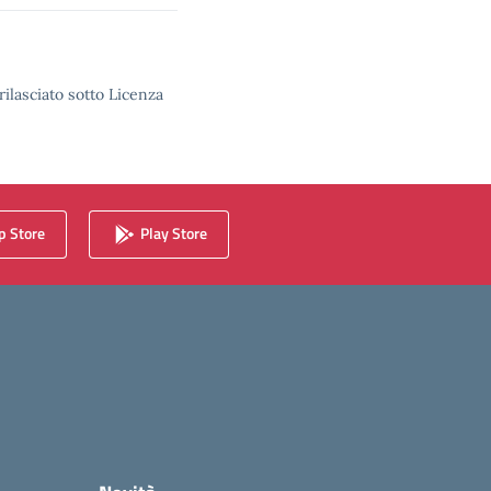
rilasciato sotto Licenza
 Store
Play Store