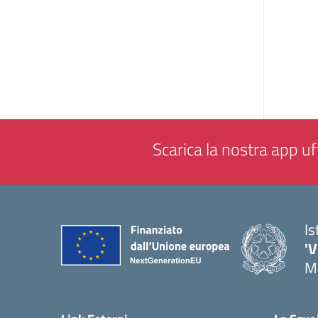
Scarica la nostra app uff
Is
'V
M
— 