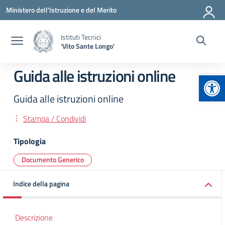
Vai ai contenuti
Vai al menu di navigazione
Vai al footer
Ministero dell'Istruzione e del Merito
Istituti Tecnici
'Vito Sante Longo'
Guida alle istruzioni online
Apr
Guida alle istruzioni online
Stampa / Condividi
Tipologia
Documento Generico
Indice della pagina
Descrizione