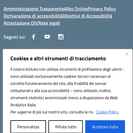
Amministrazione Trasparente
Albo Online
Privacy Policy
Dichiarazione di accessibilità
Obiettivi di Accessibilità
Attestazione OIV
Note legali
Seguici su:
Indirizzo:
Cookies e altri strumenti di tracciamento
Via Cesare Beccaria 70043 MONOPOLI (BA)
Centralino:
0804170112
Email:
batf26000r@istruzione.it
Il nostro Istituto non utilizza strumenti di profilazione degli utenti -
Posta elettronica certificata (PEC):
batf26000r@pec.istruzione.it
sono utilizzati esclusivamente cookies tecnici necessari al
Codice fiscale: 93491310723
corretto funzionamento del sito, alla fruibilità dei servizi
Codice meccanografico:
BATF26000R
istituzionali e alla sua accessibilità – sono utilizzati, inoltre,
strumenti statistici anonimizzati messi a disposizione da Web
Analytics Italia.
Hosting & Powered by 3D Solution S.r.l.
Per saperne di più sul nostro sito, consulta la ns.
Cookie Policy.
Concept & Design by Designers Italia
Personalizza
Rifiuta tutto
Accettare tutto