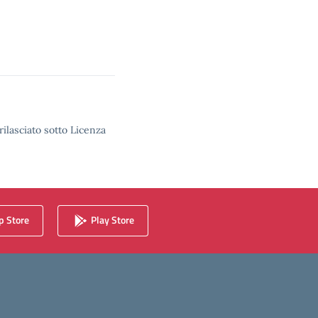
rilasciato sotto Licenza
 Store
Play Store