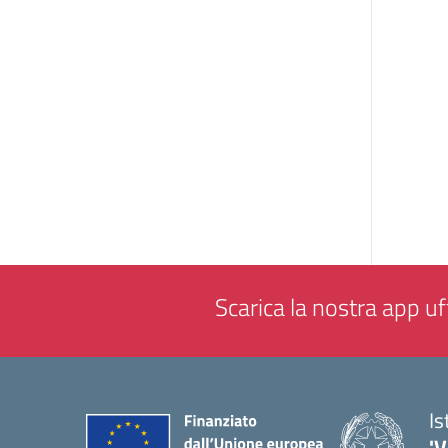
Scarica la nostra app uff
Is
'V