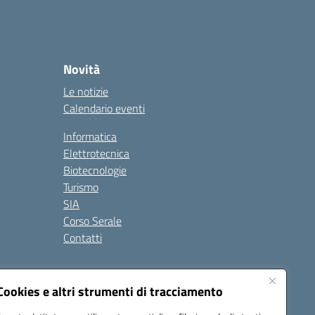
Novità
Le notizie
Calendario eventi
Informatica
Elettrotecnica
Biotecnologie
Turismo
SIA
Corso Serale
Contatti
one OIV
Note legali
Seguici su:
Cookies e altri strumenti di tracciamento