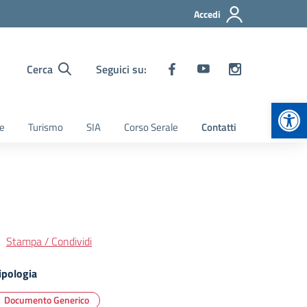
Accedi
Cerca
Seguici su:
Apr
ie
Turismo
SIA
Corso Serale
Contatti
Stampa / Condividi
ipologia
Documento Generico