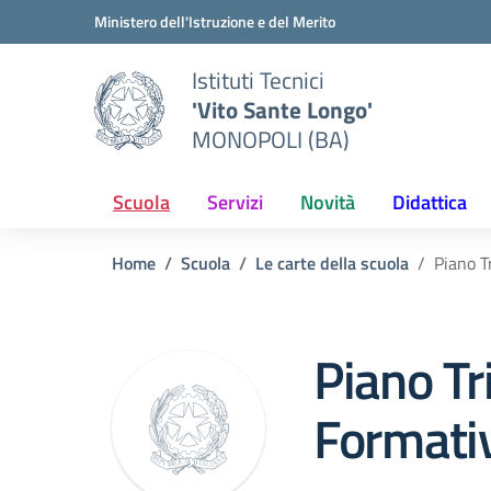
Vai ai contenuti
Vai al menu di navigazione
Vai al footer
Ministero dell'Istruzione e del Merito
Istituti Tecnici
'Vito Sante Longo'
MONOPOLI (BA)
Scuola
Servizi
Novità
Didattica
Home
Scuola
Le carte della scuola
Piano T
Piano Tr
Formati