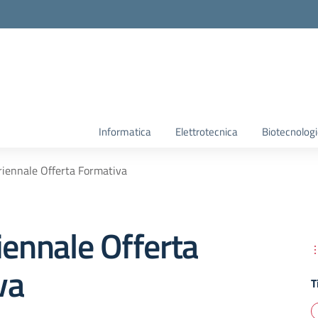
Informatica
Elettrotecnica
Biotecnolog
riennale Offerta Formativa
iennale Offerta
va
T