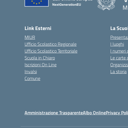
M
— 
Link Esterni
La Scuo
MIUR
Presenta
Ufficio Scolastico Regionale
I luoghi
Ufficio Scolastico Territoriale
I numeri 
Scuola in Chiaro
Le carte 
Iscrizioni On Line
Organizz
Invalsi
La storia
Comune
Amministrazione Trasparente
Albo Online
Privacy Pol