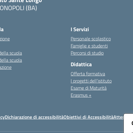
ONOPOLI (BA)
Visita la pagina iniziale della scuola
la
I Servizi
zione
Personale scolastico
Famiglie e studenti
della scuola
Percorsi di studio
della scuola
Didattica
azione
Offerta formativa
I progetti dell’istituto
Esame di Maturità
Erasmus +
icy
Dichiarazione di accessibilità
Obiettivi di Accessibilità
Attestazi