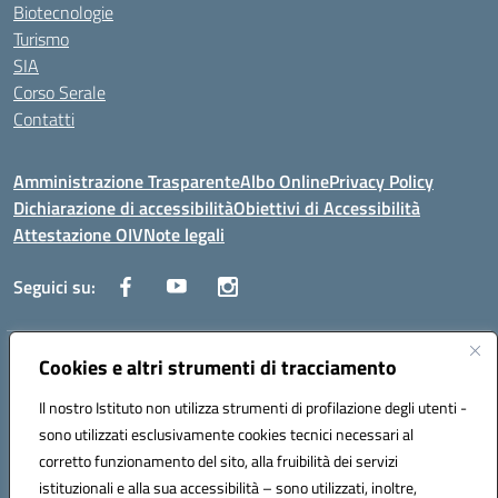
Biotecnologie
Turismo
SIA
Corso Serale
Contatti
Amministrazione Trasparente
Albo Online
Privacy Policy
Dichiarazione di accessibilità
Obiettivi di Accessibilità
Attestazione OIV
Note legali
Seguici su:
Indirizzo:
Cookies e altri strumenti di tracciamento
Via Cesare Beccaria 70043 MONOPOLI (BA)
Centralino:
0804170112
Email:
batf26000r@istruzione.it
Il nostro Istituto non utilizza strumenti di profilazione degli utenti -
Posta elettronica certificata (PEC):
batf26000r@pec.istruzione.it
sono utilizzati esclusivamente cookies tecnici necessari al
Codice fiscale: 93491310723
corretto funzionamento del sito, alla fruibilità dei servizi
Codice meccanografico:
BATF26000R
istituzionali e alla sua accessibilità – sono utilizzati, inoltre,