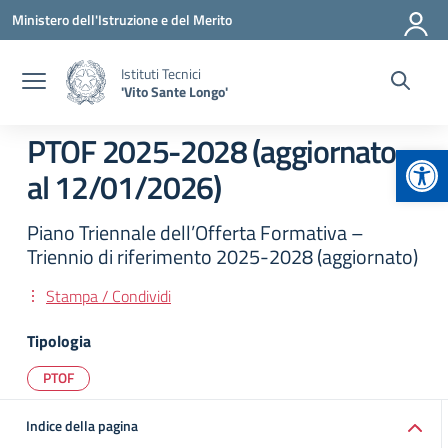
Vai ai contenuti
Vai al menu di navigazione
Vai al footer
Ministero dell'Istruzione e del Merito
Istituti Tecnici
'Vito Sante Longo'
PTOF 2025-2028 (aggiornato
Apr
al 12/01/2026)
Piano Triennale dell’Offerta Formativa –
Triennio di riferimento 2025-2028 (aggiornato)
Stampa / Condividi
Tipologia
PTOF
Indice della pagina