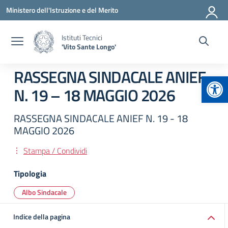
Vai ai contenuti
Vai al menu di navigazione
Vai al footer
Ministero dell'Istruzione e del Merito
Istituti Tecnici
'Vito Sante Longo'
RASSEGNA SINDACALE ANIEF
Apr
N. 19 – 18 MAGGIO 2026
RASSEGNA SINDACALE ANIEF N. 19 - 18
MAGGIO 2026
Stampa / Condividi
Tipologia
Albo Sindacale
Indice della pagina