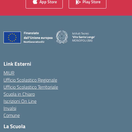
App Store
Play Store
Istituti Tecnici
'Vito Sante Longo'
MONOPOLI (BA)
— Visita la pagina iniziale della scuola
Link Esterni
MIUR
Ufficio Scolastico Regionale
Ufficio Scolastico Territoriale
Scuola in Chiaro
Iscrizioni On Line
Invalsi
Comune
La Scuola