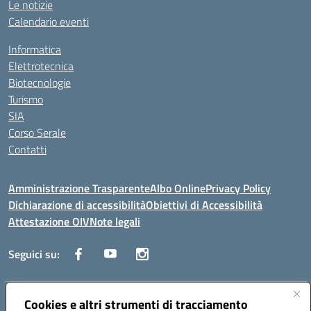
Le notizie
Calendario eventi
Informatica
Elettrotecnica
Biotecnologie
Turismo
SIA
Corso Serale
Contatti
Amministrazione Trasparente
Albo Online
Privacy Policy
Dichiarazione di accessibilità
Obiettivi di Accessibilità
Attestazione OIV
Note legali
Seguici su:
Indirizzo:
Cookies e altri strumenti di tracciamento
Via Cesare Beccaria 70043 MONOPOLI (BA)