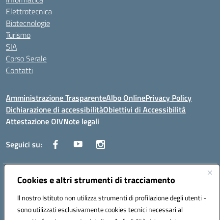
Elettrotecnica
Biotecnologie
Turismo
SIA
Corso Serale
Contatti
Amministrazione Trasparente
Albo Online
Privacy Policy
Dichiarazione di accessibilità
Obiettivi di Accessibilità
Attestazione OIV
Note legali
Seguici su:
Indirizzo:
Cookies e altri strumenti di tracciamento
Via Cesare Beccaria 70043 MONOPOLI (BA)
Centralino:
0804170112
Email:
batf26000r@istruzione.it
Il nostro Istituto non utilizza strumenti di profilazione degli utenti -
Posta elettronica certificata (PEC):
batf26000r@pec.istruzione.it
sono utilizzati esclusivamente cookies tecnici necessari al
Codice fiscale: 93491310723