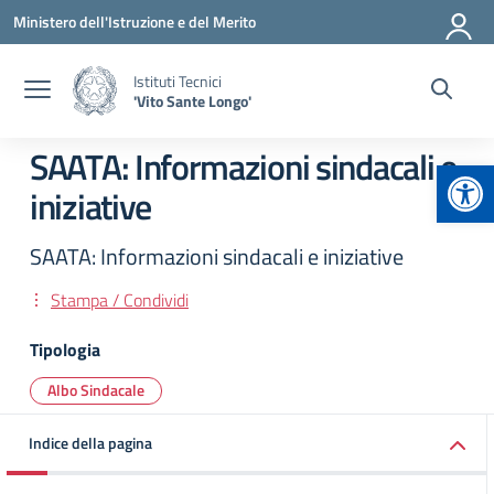
Vai ai contenuti
Vai al menu di navigazione
Vai al footer
Ministero dell'Istruzione e del Merito
Istituti Tecnici
'Vito Sante Longo'
SAATA: Informazioni sindacali e
Apr
iniziative
SAATA: Informazioni sindacali e iniziative
Stampa / Condividi
Tipologia
Albo Sindacale
Indice della pagina