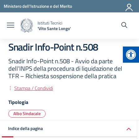
Vai ai contenuti
Vai al menu di navigazione
Vai al footer
Ministero dell'Istruzione e del Merito
Istituti Tecnici
'Vito Sante Longo'
Snadir Info-Point n.508
Apr
Snadir Info-Point n.508 - Avvio da parte
dell’INPS della procedura di liquidazione del
TFR – Richiesta sospensione della pratica
Stampa / Condividi
Tipologia
Albo Sindacale
Indice della pagina