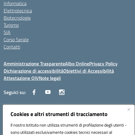
Informatica
Elettrotecnica
Biotecnologie
Turismo
SIA
Corso Serale
Contatti
Amministrazione Trasparente
Albo Online
Privacy Policy
Dichiarazione di accessibilità
Obiettivi di Accessibilità
Attestazione OIV
Note legali
Seguici su:
Indirizzo:
Cookies e altri strumenti di tracciamento
Via Cesare Beccaria 70043 MONOPOLI (BA)
Centralino:
0804170112
Email:
batf26000r@istruzione.it
Il nostro Istituto non utilizza strumenti di profilazione degli utenti -
Posta elettronica certificata (PEC):
batf26000r@pec.istruzione.it
sono utilizzati esclusivamente cookies tecnici necessari al