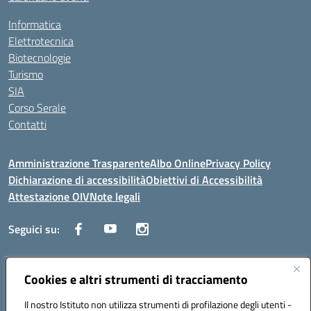
Informatica
Elettrotecnica
Biotecnologie
Turismo
SIA
Corso Serale
Contatti
Amministrazione Trasparente
Albo Online
Privacy Policy
Dichiarazione di accessibilità
Obiettivi di Accessibilità
Attestazione OIV
Note legali
Seguici su:
Indirizzo:
Cookies e altri strumenti di tracciamento
Via Cesare Beccaria 70043 MONOPOLI (BA)
Centralino:
0804170112
Email:
batf26000r@istruzione.it
Il nostro Istituto non utilizza strumenti di profilazione degli utenti -
Posta elettronica certificata (PEC):
batf26000r@pec.istruzione.it