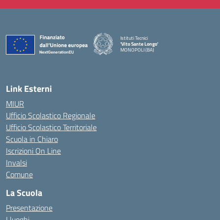
Istituti Tecnici
'Vito Sante Longo'
MONOPOLI (BA)
— Visita la pagina iniziale della scuola
Link Esterni
MIUR
Ufficio Scolastico Regionale
Ufficio Scolastico Territoriale
Scuola in Chiaro
Iscrizioni On Line
Invalsi
Comune
La Scuola
Presentazione
I luoghi