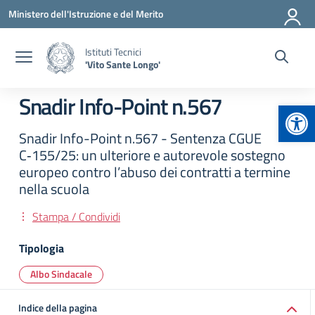
Vai ai contenuti
Vai al menu di navigazione
Vai al footer
Ministero dell'Istruzione e del Merito
Istituti Tecnici
'Vito Sante Longo'
Snadir Info-Point n.567
Apr
Snadir Info-Point n.567 - Sentenza CGUE
C‑155/25: un ulteriore e autorevole sostegno
europeo contro l’abuso dei contratti a termine
nella scuola
Stampa / Condividi
Tipologia
Albo Sindacale
Indice della pagina