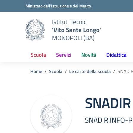
Vai ai contenuti
Vai al menu di navigazione
Vai al footer
Ministero dell'Istruzione e del Merito
Istituti Tecnici
'Vito Sante Longo'
MONOPOLI (BA)
Scuola
Servizi
Novità
Didattica
Home
Scuola
Le carte della scuola
SNADIR
SNADIR
SNADIR INFO-P