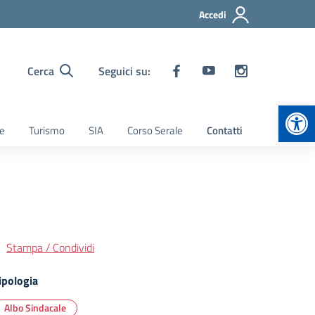
Accedi
Cerca
Seguici su:
Apr
ie
Turismo
SIA
Corso Serale
Contatti
Stampa / Condividi
ipologia
Albo Sindacale