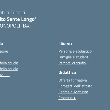
tituti Tecnici
ito Sante Longo'
ONOPOLI (BA)
Visita la pagina iniziale della scuola
la
I Servizi
zione
Personale scolastico
Famiglie e studenti
della scuola
Percorsi di studio
della scuola
Didattica
azione
Offerta formativa
I progetti dell’istituto
Esame di Maturità
Erasmus +