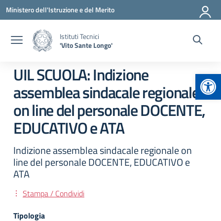
Vai ai contenuti
Vai al menu di navigazione
Vai al footer
Ministero dell'Istruzione e del Merito
Istituti Tecnici
'Vito Sante Longo'
UIL SCUOLA: Indizione
Apr
assemblea sindacale regionale
on line del personale DOCENTE,
EDUCATIVO e ATA
Indizione assemblea sindacale regionale on
line del personale DOCENTE, EDUCATIVO e
ATA
Stampa / Condividi
Tipologia