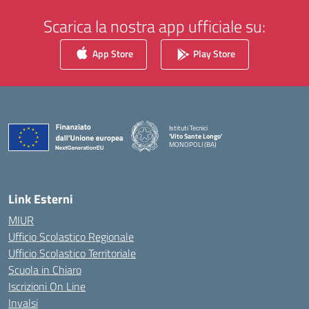
Scarica la nostra app ufficiale su:
App Store
Play Store
Istituti Tecnici
'Vito Sante Longo'
MONOPOLI (BA)
— Visita la pagina iniziale della scuola
Link Esterni
MIUR
Ufficio Scolastico Regionale
Ufficio Scolastico Territoriale
Scuola in Chiaro
Iscrizioni On Line
Invalsi