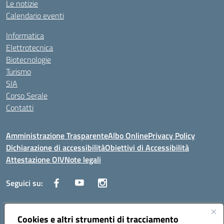
Le notizie
Calendario eventi
Informatica
Elettrotecnica
Biotecnologie
Turismo
SIA
Corso Serale
Contatti
Amministrazione Trasparente
Albo Online
Privacy Policy
Dichiarazione di accessibilità
Obiettivi di Accessibilità
Attestazione OIV
Note legali
Seguici su:
Indirizzo:
Cookies e altri strumenti di tracciamento
Via Cesare Beccaria 70043 MONOPOLI (BA)