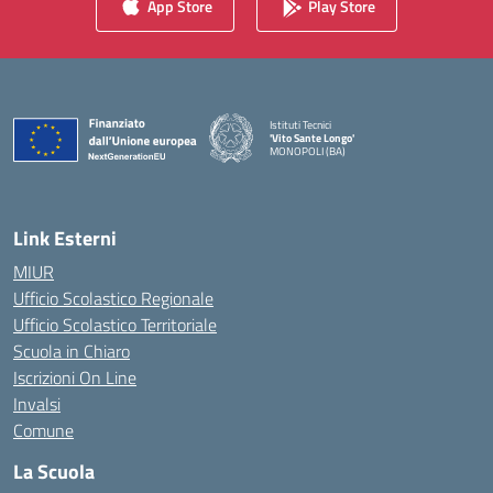
App Store
Play Store
Istituti Tecnici
'Vito Sante Longo'
MONOPOLI (BA)
— Visita la pagina iniziale della scuola
Link Esterni
MIUR
Ufficio Scolastico Regionale
Ufficio Scolastico Territoriale
Scuola in Chiaro
Iscrizioni On Line
Invalsi
Comune
La Scuola