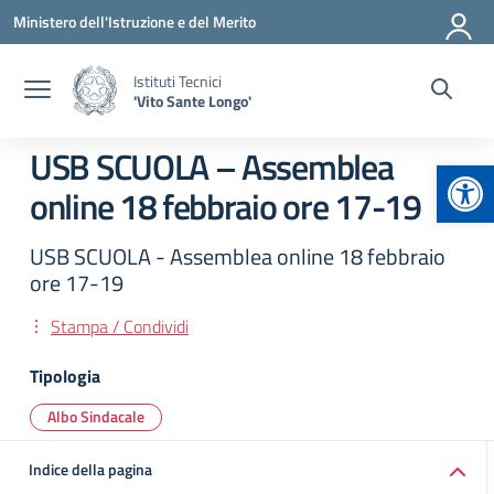
Vai ai contenuti
Vai al menu di navigazione
Vai al footer
Ministero dell'Istruzione e del Merito
Istituti Tecnici
'Vito Sante Longo'
USB SCUOLA – Assemblea
Apr
online 18 febbraio ore 17-19
USB SCUOLA - Assemblea online 18 febbraio
ore 17-19
Stampa / Condividi
Tipologia
Albo Sindacale
Indice della pagina