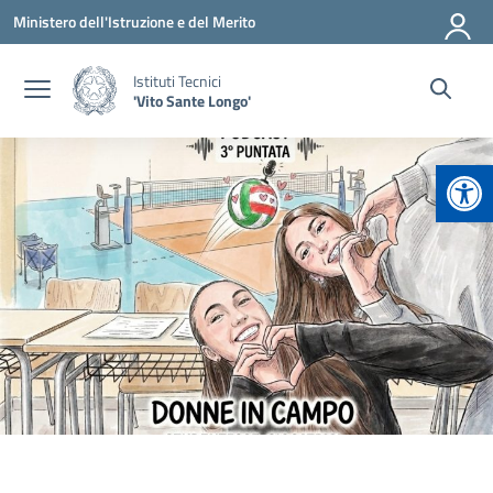
Vai ai contenuti
Vai al menu di navigazione
Vai al footer
Ministero dell'Istruzione e del Merito
Istituti Tecnici
'Vito Sante Longo'
Apr