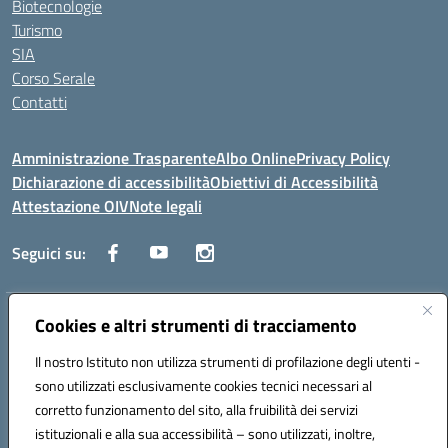
Biotecnologie
Turismo
SIA
Corso Serale
Contatti
Amministrazione Trasparente
Albo Online
Privacy Policy
Dichiarazione di accessibilità
Obiettivi di Accessibilità
Attestazione OIV
Note legali
Seguici su:
Indirizzo:
Via Cesare Beccaria 70043 MONOPOLI (BA)
Cookies e altri strumenti di tracciamento
Centralino:
0804170112
Email:
batf26000r@istruzione.it
Il nostro Istituto non utilizza strumenti di profilazione degli utenti -
Posta elettronica certificata (PEC):
batf26000r@pec.istruzione.it
sono utilizzati esclusivamente cookies tecnici necessari al
Codice fiscale: 93491310723
corretto funzionamento del sito, alla fruibilità dei servizi
Codice meccanografico:
BATF26000R
istituzionali e alla sua accessibilità – sono utilizzati, inoltre,