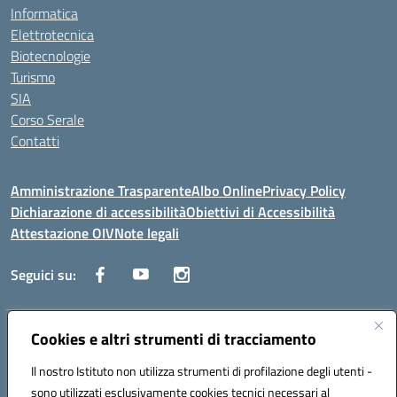
Informatica
Elettrotecnica
Biotecnologie
Turismo
SIA
Corso Serale
Contatti
Amministrazione Trasparente
Albo Online
Privacy Policy
Dichiarazione di accessibilità
Obiettivi di Accessibilità
Attestazione OIV
Note legali
Seguici su:
Indirizzo:
Cookies e altri strumenti di tracciamento
Via Cesare Beccaria 70043 MONOPOLI (BA)
Centralino:
0804170112
Email:
batf26000r@istruzione.it
Il nostro Istituto non utilizza strumenti di profilazione degli utenti -
Posta elettronica certificata (PEC):
batf26000r@pec.istruzione.it
sono utilizzati esclusivamente cookies tecnici necessari al