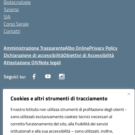
Biotecnologie
Turismo
SIA
Corso Serale
Contatti
Amministrazione Trasparente
Albo Online
Privacy Policy
Dichiarazione di accessibilità
Obiettivi di Accessibilità
Attestazione OIV
Note legali
Seguici su:
Indirizzo:
Cookies e altri strumenti di tracciamento
Via Cesare Beccaria 70043 MONOPOLI (BA)
Centralino:
0804170112
Email:
batf26000r@istruzione.it
Il nostro Istituto non utilizza strumenti di profilazione degli utenti -
Posta elettronica certificata (PEC):
batf26000r@pec.istruzione.it
sono utilizzati esclusivamente cookies tecnici necessari al
Codice fiscale: 93491310723
corretto funzionamento del sito, alla fruibilità dei servizi
Codice meccanografico:
BATF26000R
istituzionali e alla sua accessibilità – sono utilizzati, inoltre,