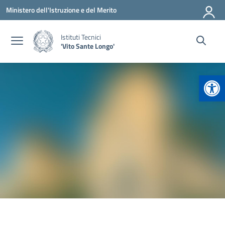
Vai ai contenuti
Vai al menu di navigazione
Vai al footer
Ministero dell'Istruzione e del Merito
Istituti Tecnici
'Vito Sante Longo'
Apr