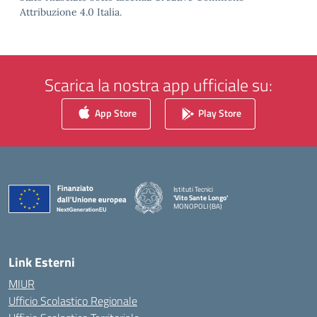
Attribuzione 4.0 Italia.
Scarica la nostra app ufficiale su:
App Store
Play Store
Istituti Tecnici
'Vito Sante Longo'
MONOPOLI (BA)
— Visita la pagina iniziale della scuola
Link Esterni
MIUR
Ufficio Scolastico Regionale