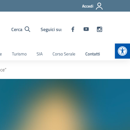
Accedi
Cerca
Seguici su:
Apr
ie
Turismo
SIA
Corso Serale
Contatti
ce”