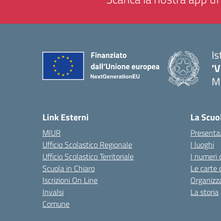
Is
'V
M
— 
Link Esterni
La Scuo
MIUR
Presenta
Ufficio Scolastico Regionale
I luoghi
Ufficio Scolastico Territoriale
I numeri 
Scuola in Chiaro
Le carte 
Iscrizioni On Line
Organizz
Invalsi
La storia
Comune