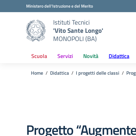
Vai ai contenuti
Vai al menu di navigazione
Vai al footer
Ministero dell'Istruzione e del Merito
Istituti Tecnici
'Vito Sante Longo'
MONOPOLI (BA)
Scuola
Servizi
Novità
Didattica
Home
Didattica
I progetti delle classi
Prog
Progetto “Augment