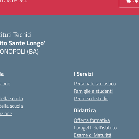
App
tituti Tecnici
ito Sante Longo'
ONOPOLI (BA)
Visita la pagina iniziale della scuola
la
I Servizi
zione
Personale scolastico
Famiglie e studenti
della scuola
Percorsi di studio
della scuola
Didattica
azione
Offerta formativa
I progetti dell’istituto
Esame di Maturità