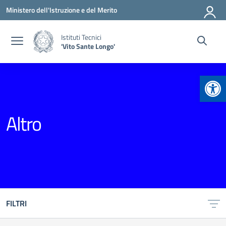
Vai ai contenuti
Vai al menu di navigazione
Vai al footer
Ministero dell'Istruzione e del Merito
Istituti Tecnici
'Vito Sante Longo'
Apr
Altro
FILTRI