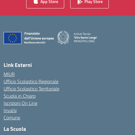
App Store
Play Store
Istituti Tecnici
'Vito Sante Longo'
MONOPOLI (BA)
— Visita la pagina iniziale della scuola
Link Esterni
MIUR
Ufficio Scolastico Regionale
Ufficio Scolastico Territoriale
Scuola in Chiaro
Iscrizioni On Line
Invalsi
Comune
La Scuola