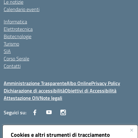
Le notizie
Calendario eventi
Informatica
Elettrotecnica
Biotecnologie
Turismo
SIA
Corso Serale
Contatti
Amministrazione Trasparente
Albo Online
Privacy Policy
Dichiarazione di accessibilità
Obiettivi di Accessibilità
Attestazione OIV
Note legali
Seguici su:
Indirizzo:
Cookies e altri strumenti di tracciamento
Via Cesare Beccaria 70043 MONOPOLI (BA)