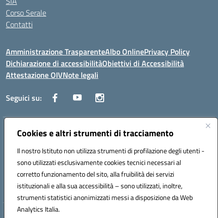
SIA
Corso Serale
Contatti
Amministrazione Trasparente
Albo Online
Privacy Policy
Dichiarazione di accessibilità
Obiettivi di Accessibilità
Attestazione OIV
Note legali
Seguici su:
Indirizzo:
Cookies e altri strumenti di tracciamento
Via Cesare Beccaria 70043 MONOPOLI (BA)
Centralino:
0804170112
Email:
batf26000r@istruzione.it
Il nostro Istituto non utilizza strumenti di profilazione degli utenti -
Posta elettronica certificata (PEC):
batf26000r@pec.istruzione.it
sono utilizzati esclusivamente cookies tecnici necessari al
Codice fiscale: 93491310723
corretto funzionamento del sito, alla fruibilità dei servizi
Codice meccanografico:
BATF26000R
istituzionali e alla sua accessibilità – sono utilizzati, inoltre,
strumenti statistici anonimizzati messi a disposizione da Web
Analytics Italia.
Hosting & Powered by 3D Solution S.r.l.