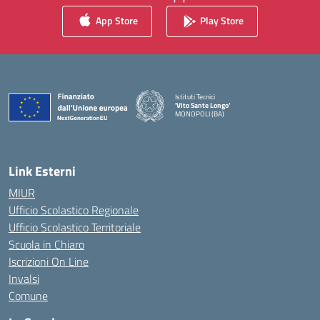
App Store
Play Store
Istituti Tecnici
'Vito Sante Longo'
MONOPOLI (BA)
— Visita la pagina iniziale della scuola
Link Esterni
MIUR
Ufficio Scolastico Regionale
Ufficio Scolastico Territoriale
Scuola in Chiaro
Iscrizioni On Line
Invalsi
Comune