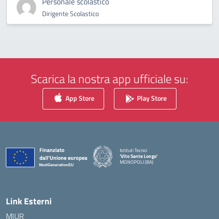
Personale scolastico
Dirigente Scolastico
Scarica la nostra app ufficiale su:
App Store
Play Store
Istituti Tecnici
'Vito Sante Longo'
MONOPOLI (BA)
— Visita la pagina iniziale della scuola
Link Esterni
MIUR