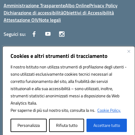
Amministrazione Trasparente
Albo Online
Privacy Policy
Dichiarazione di accessibilità
Obiettivi di Accessibilità
Attestazione OIV
Note legali
Seguici su:
Indirizzo:
Via Cesare Beccaria 70043 MONOPOLI (BA)
Cookies e altri strumenti di tracciamento
Centralino:
0804170112
Email:
batf26000r@istruzione.it
Il nostro Istituto non utilizza strumenti di profilazione degli utenti -
Posta elettronica certificata (PEC):
batf26000r@pec.istruzione.it
sono utilizzati esclusivamente cookies tecnici necessari al
Codice fiscale: 93491310723
corretto funzionamento del sito, alla fruibilità dei servizi
Codice meccanografico:
BATF26000R
istituzionali e alla sua accessibilità – sono utilizzati, inoltre,
strumenti statistici anonimizzati messi a disposizione da Web
Analytics Italia.
Hosting & Powered by 3D Solution S.r.l.
Per saperne di più sul nostro sito, consulta la ns.
Cookie Policy.
Concept & Design by Designers Italia
Personalizza
Rifiuta tutto
Accettare tutto