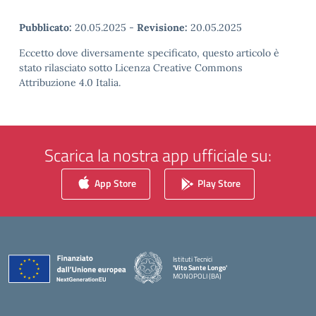
Pubblicato:
20.05.2025
-
Revisione:
20.05.2025
Eccetto dove diversamente specificato, questo articolo è
stato rilasciato sotto Licenza Creative Commons
Attribuzione 4.0 Italia.
Scarica la nostra app ufficiale su:
App Store
Play Store
Istituti Tecnici
'Vito Sante Longo'
MONOPOLI (BA)
— Visita la pagina iniziale della scuola