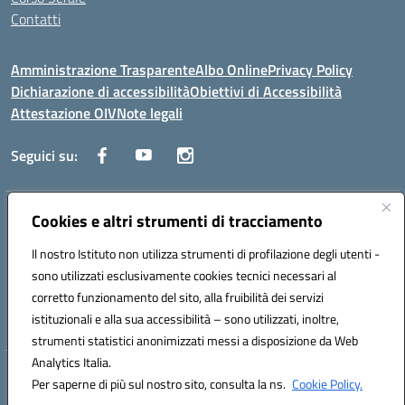
Contatti
Amministrazione Trasparente
Albo Online
Privacy Policy
Dichiarazione di accessibilità
Obiettivi di Accessibilità
Attestazione OIV
Note legali
Seguici su:
Indirizzo:
Cookies e altri strumenti di tracciamento
Via Cesare Beccaria 70043 MONOPOLI (BA)
Centralino:
0804170112
Email:
batf26000r@istruzione.it
Il nostro Istituto non utilizza strumenti di profilazione degli utenti -
Posta elettronica certificata (PEC):
batf26000r@pec.istruzione.it
sono utilizzati esclusivamente cookies tecnici necessari al
Codice fiscale: 93491310723
corretto funzionamento del sito, alla fruibilità dei servizi
Codice meccanografico:
BATF26000R
istituzionali e alla sua accessibilità – sono utilizzati, inoltre,
strumenti statistici anonimizzati messi a disposizione da Web
Analytics Italia.
Hosting & Powered by 3D Solution S.r.l.
Per saperne di più sul nostro sito, consulta la ns.
Cookie Policy.
Concept & Design by Designers Italia